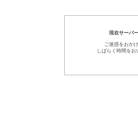
現在サーバ
ご迷惑をおか
しばらく時間をお