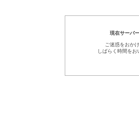
現在サーバ
ご迷惑をおか
しばらく時間をお