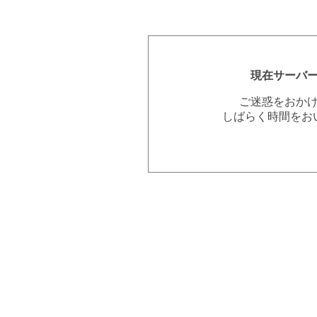
現在サーバ
ご迷惑をおか
しばらく時間をお