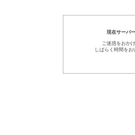
現在サーバ
ご迷惑をおか
しばらく時間をお