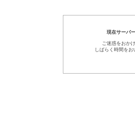
現在サーバ
ご迷惑をおか
しばらく時間をお