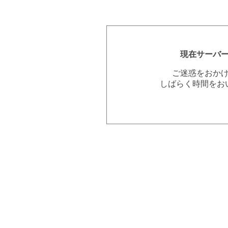
現在サーバ
ご迷惑をおか
しばらく時間をお