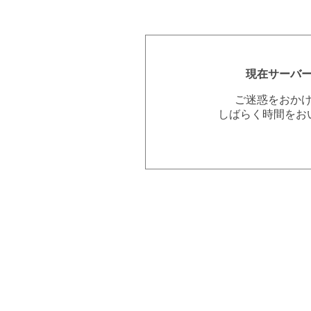
現在サーバ
ご迷惑をおか
しばらく時間をお