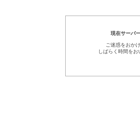
現在サーバ
ご迷惑をおか
しばらく時間をお