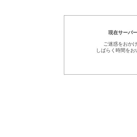
現在サーバ
ご迷惑をおか
しばらく時間をお