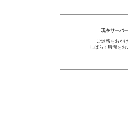
現在サーバ
ご迷惑をおか
しばらく時間をお