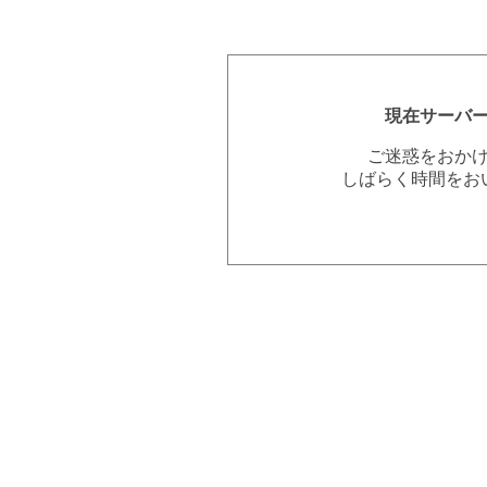
現在サーバ
ご迷惑をおか
しばらく時間をお