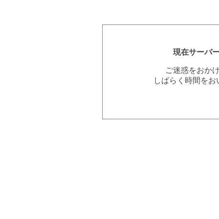
現在サーバ
ご迷惑をおか
しばらく時間をお