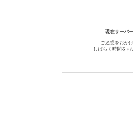
現在サーバ
ご迷惑をおか
しばらく時間をお