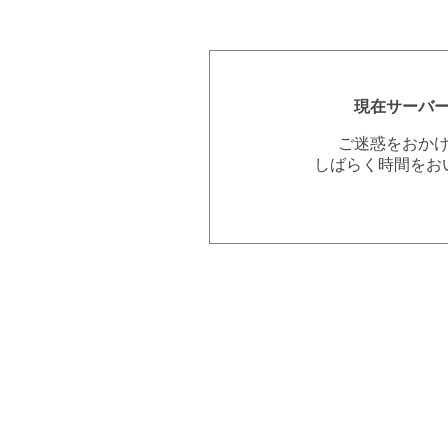
現在サーバ
ご迷惑をおか
しばらく時間をお