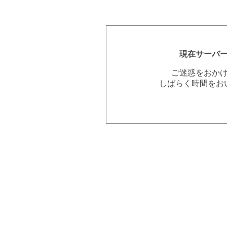
現在サーバ
ご迷惑をおか
しばらく時間をお