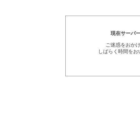
現在サーバ
ご迷惑をおか
しばらく時間をお