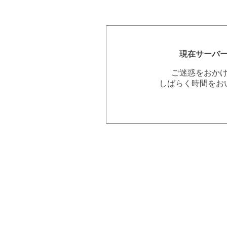
現在サーバ
ご迷惑をおか
しばらく時間をお