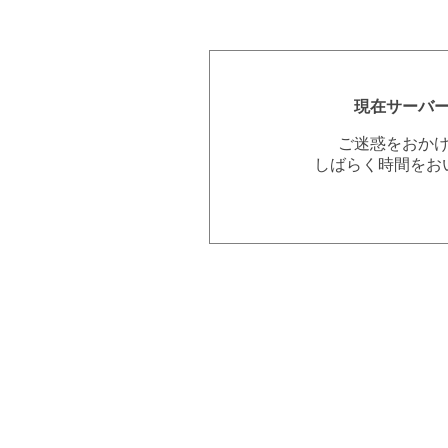
現在サーバ
ご迷惑をおか
しばらく時間をお