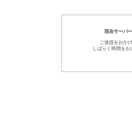
現在サーバ
ご迷惑をおか
しばらく時間をお