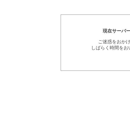
現在サーバ
ご迷惑をおか
しばらく時間をお