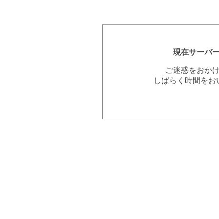
現在サーバ
ご迷惑をおか
しばらく時間をお