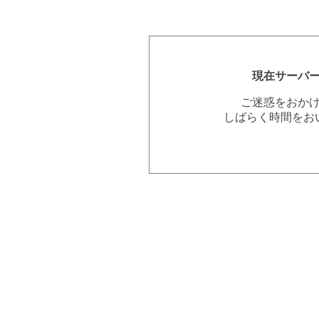
現在サーバ
ご迷惑をおか
しばらく時間をお