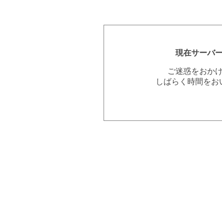
現在サーバ
ご迷惑をおか
しばらく時間をお