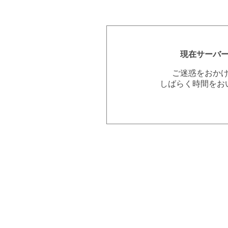
現在サーバ
ご迷惑をおか
しばらく時間をお