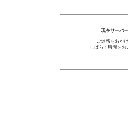
現在サーバ
ご迷惑をおか
しばらく時間をお