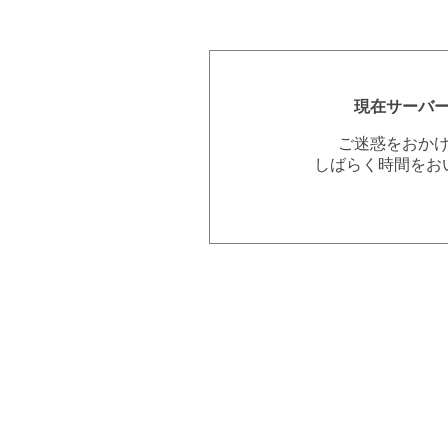
現在サーバ
ご迷惑をおか
しばらく時間をお