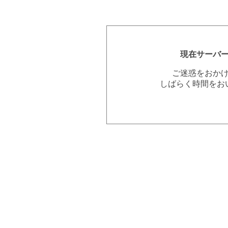
現在サーバ
ご迷惑をおか
しばらく時間をお