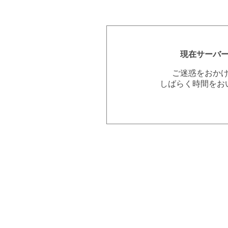
現在サーバ
ご迷惑をおか
しばらく時間をお