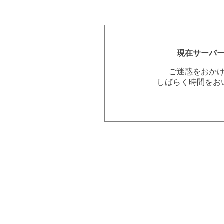
現在サーバ
ご迷惑をおか
しばらく時間をお