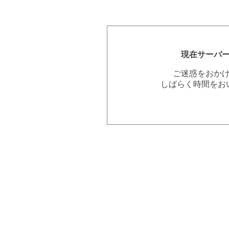
現在サーバ
ご迷惑をおか
しばらく時間をお