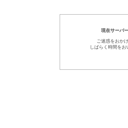
現在サーバ
ご迷惑をおか
しばらく時間をお