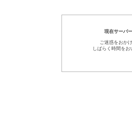
現在サーバ
ご迷惑をおか
しばらく時間をお