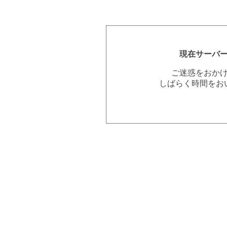
現在サーバ
ご迷惑をおか
しばらく時間をお