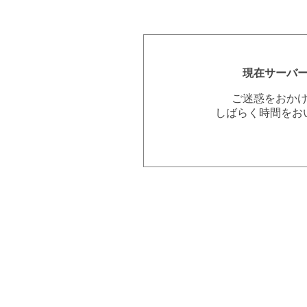
現在サーバ
ご迷惑をおか
しばらく時間をお