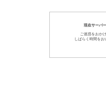
現在サーバ
ご迷惑をおか
しばらく時間をお