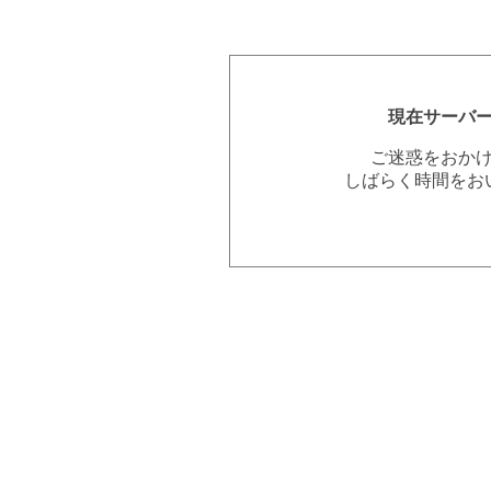
現在サーバ
ご迷惑をおか
しばらく時間をお