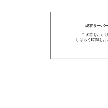
現在サーバ
ご迷惑をおか
しばらく時間をお