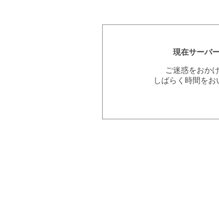
現在サーバ
ご迷惑をおか
しばらく時間をお