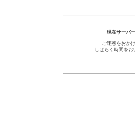
現在サーバ
ご迷惑をおか
しばらく時間をお