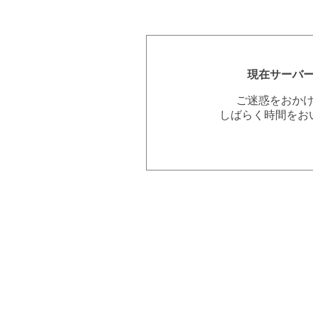
現在サーバ
ご迷惑をおか
しばらく時間をお