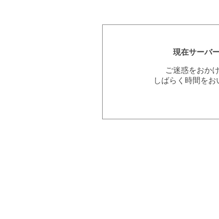
現在サーバ
ご迷惑をおか
しばらく時間をお