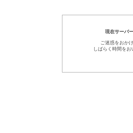
現在サーバ
ご迷惑をおか
しばらく時間をお