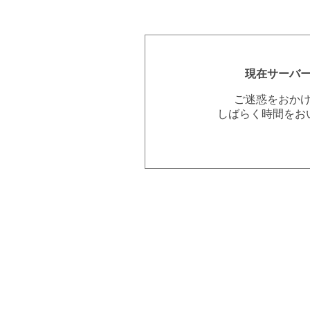
現在サーバ
ご迷惑をおか
しばらく時間をお