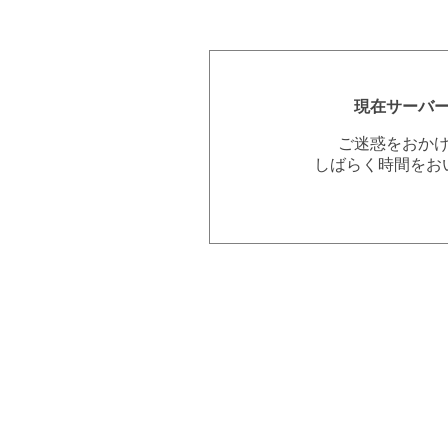
現在サーバ
ご迷惑をおか
しばらく時間をお