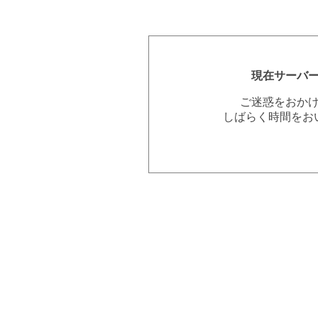
現在サーバ
ご迷惑をおか
しばらく時間をお