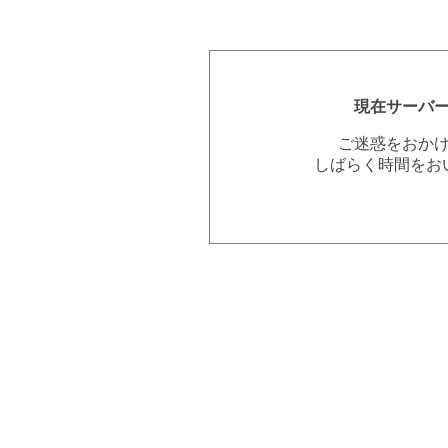
現在サーバ
ご迷惑をおか
しばらく時間をお