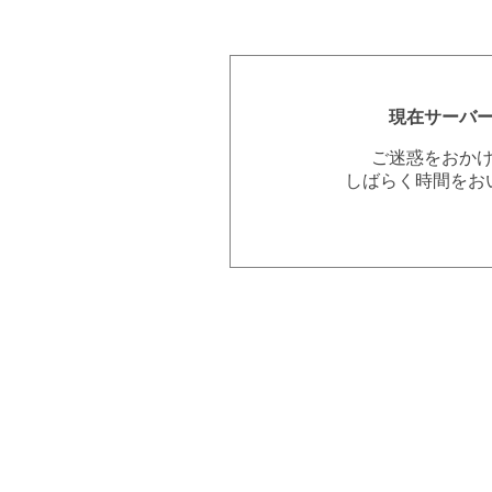
現在サーバ
ご迷惑をおか
しばらく時間をお