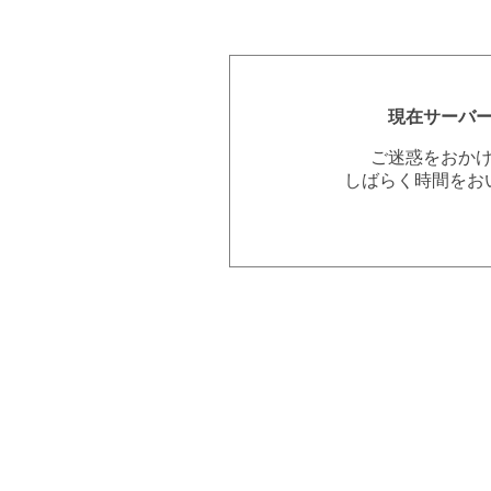
現在サーバ
ご迷惑をおか
しばらく時間をお