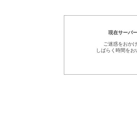
現在サーバ
ご迷惑をおか
しばらく時間をお