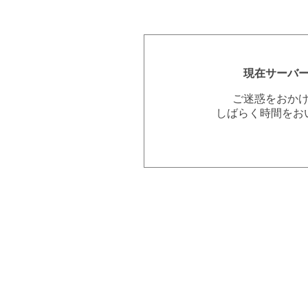
現在サーバ
ご迷惑をおか
しばらく時間をお